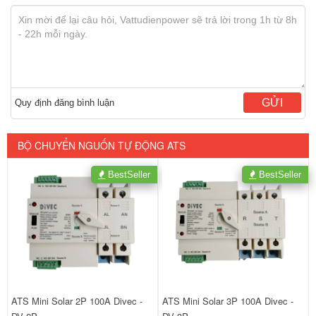
GỬI
Quy định đăng bình luận
BỘ CHUYỂN NGUỐN TỰ ĐỘNG ATS
BestSeller
BestSeller
ATS Mini Solar 2P 100A Divec -
ATS Mini Solar 3P 100A Divec -