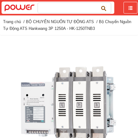
Tìm
kiếm
cho:
Trang chủ
/
BỘ CHUYỂN NGUỐN TỰ ĐỘNG ATS
/ Bộ Chuyển Nguồn
Tự Động ATS Hankwang 3P 1250A - HK-1250TNB3