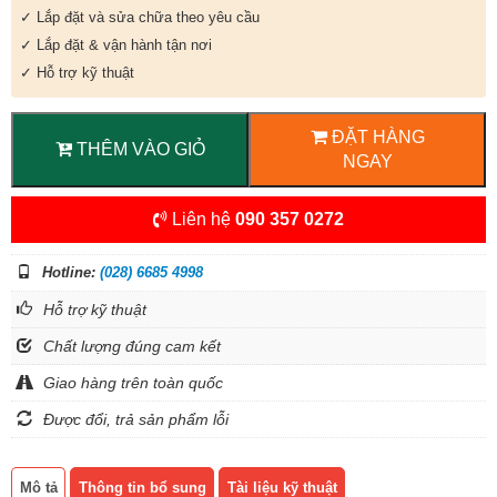
✓ Lắp đặt và sửa chữa theo yêu cầu
✓ Lắp đặt & vận hành tận nơi
✓ Hỗ trợ kỹ thuật
ĐẶT HÀNG
THÊM VÀO GIỎ
NGAY
Liên hệ
090 357 0272
Hotline:
(028) 6685 4998
Hỗ trợ kỹ thuật
Chất lượng đúng cam kết
Giao hàng trên toàn quốc
Được đổi, trả sản phẩm lỗi
Mô tả
Thông tin bổ sung
Tài liệu kỹ thuật