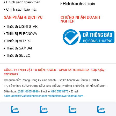
Chính sách thanh toán
Hình thức thanh toán
Chính sách bảo mật
SẢN PHẨM & DỊCH VỤ
CHỨNG NHẬN DOANH
NGHIỆP
Thiết Bị LIGHTSTAR
Thiết Bị ELECNOVA
Thiết Bị VITZRO
Thiết Bị SAMDAI
Thiết Bị SELEC
CÔNG TY TNHH VẬT TƯ ĐIỆN POWER
- GPKD Số: 0318032162 - Cấp ngày
07/09/2023
Cơ quan cấp: Phòng Đăng ký kinh doanh – Sở kế hoạch và Đầu tư TP.HCM
Trụ sở chính: 81/42 Đường Số 2, khu phố 21, Phường Thủ Đức, TP Hồ Chí Minh.
Điện thoại:
(028) 6685 4998
- Hotline:
090 357 0272
- Email:
sales.admin@vattudienpower.com
;
vattudienpower@gmail.com