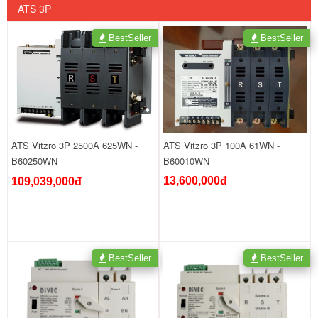
ATS 3P
BestSeller
BestSeller
ATS Vitzro 3P 100A 61WN -
ATS Vitzro 3P 2500A 625WN -
B60010WN
B60250WN
13,600,000đ
109,039,000đ
BestSeller
BestSeller