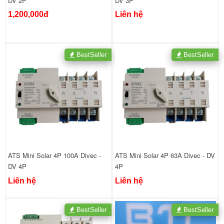
DV 2P
DV 3P
1,200,000đ
Liên hệ
BestSeller
BestSeller
ATS Mini Solar 4P 100A Divec -
ATS Mini Solar 4P 63A Divec - DV
DV 4P
4P
Liên hệ
Liên hệ
BestSeller
BestSeller