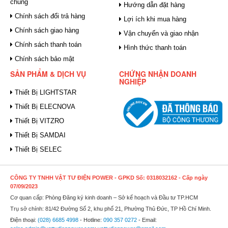
chung
Hướng dẫn đặt hàng
Chính sách đổi trả hàng
Lợi ích khi mua hàng
Chính sách giao hàng
Vận chuyển và giao nhận
Chính sách thanh toán
Hình thức thanh toán
Chính sách bảo mật
SẢN PHẨM & DỊCH VỤ
CHỨNG NHẬN DOANH
NGHIỆP
Thiết Bị LIGHTSTAR
Thiết Bị ELECNOVA
Thiết Bị VITZRO
Thiết Bị SAMDAI
Thiết Bị SELEC
CÔNG TY TNHH VẬT TƯ ĐIỆN POWER
- GPKD Số: 0318032162 - Cấp ngày
07/09/2023
Cơ quan cấp: Phòng Đăng ký kinh doanh – Sở kế hoạch và Đầu tư TP.HCM
Trụ sở chính: 81/42 Đường Số 2, khu phố 21, Phường Thủ Đức, TP Hồ Chí Minh.
Điện thoại:
(028) 6685 4998
- Hotline:
090 357 0272
- Email: