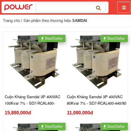
Tìm
kiếm
cho:
Trang chủ
/ Sản phẩm theo thương hiệu
SAMDAI
BestSeller
BestSeller
Cuộn Kháng Samdai 3P 400VAC
Cuộn Kháng Samdai 3P 400VAC
100Kvar 7% - SD7-RCAL400-
80Kvar 7% - SD7-RCAL400-440/80
440/100
15,880,000đ
11,080,000đ
BestSeller
BestSeller