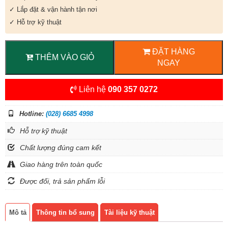
✓ Lắp đặt & vận hành tận nơi
✓ Hỗ trợ kỹ thuật
ĐẶT HÀNG
THÊM VÀO GIỎ
NGAY
Liên hệ
090 357 0272
Hotline:
(028) 6685 4998
Hỗ trợ kỹ thuật
Chất lượng đúng cam kết
Giao hàng trên toàn quốc
Được đổi, trả sản phẩm lỗi
Mô tả
Thông tin bổ sung
Tài liệu kỹ thuật