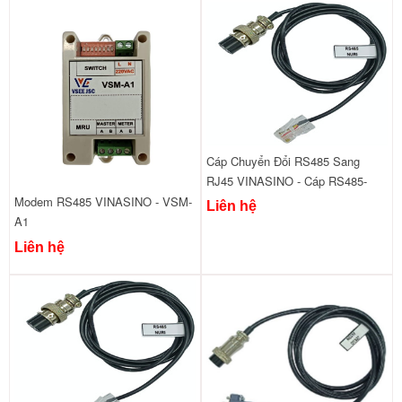
Cáp Chuyển Đổi RS485 Sang
RJ45 VINASINO - Cáp RS485-
RJ45
Modem RS485 VINASINO - VSM-
Liên hệ
A1
Liên hệ