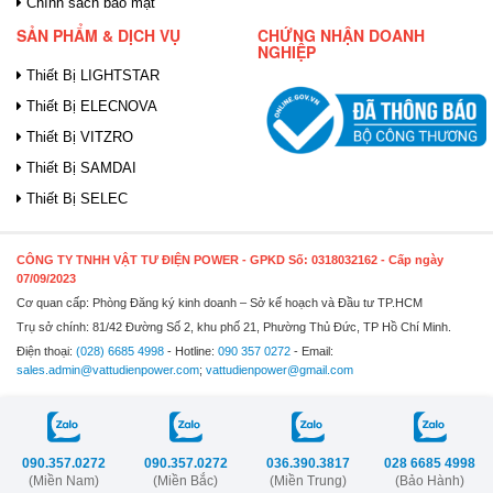
Chính sách bảo mật
SẢN PHẨM & DỊCH VỤ
CHỨNG NHẬN DOANH
NGHIỆP
Thiết Bị LIGHTSTAR
Thiết Bị ELECNOVA
Thiết Bị VITZRO
Thiết Bị SAMDAI
Thiết Bị SELEC
CÔNG TY TNHH VẬT TƯ ĐIỆN POWER
- GPKD Số: 0318032162 - Cấp ngày
07/09/2023
Cơ quan cấp: Phòng Đăng ký kinh doanh – Sở kế hoạch và Đầu tư TP.HCM
Trụ sở chính: 81/42 Đường Số 2, khu phố 21, Phường Thủ Đức, TP Hồ Chí Minh.
Điện thoại:
(028) 6685 4998
- Hotline:
090 357 0272
- Email:
sales.admin@vattudienpower.com
;
vattudienpower@gmail.com
090.357.0272
090.357.0272
036.390.3817
028 6685 4998
(Miền Nam)
(Miền Bắc)
(Miền Trung)
(Bảo Hành)