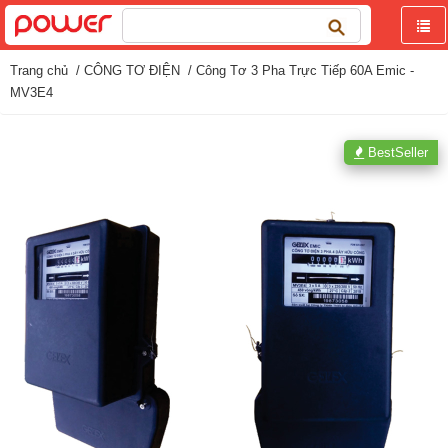
Tìm
kiếm
cho:
Trang chủ
/
CÔNG TƠ ĐIỆN
/ Công Tơ 3 Pha Trực Tiếp 60A Emic -
MV3E4
BestSeller