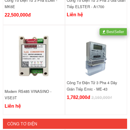
Công Tơ Điện Tử 3 Pha 3 Giá Gián
Công Tơ Điện Tử 3 Pha EDMI -
Tiếp ELSTER - A1700
MK6E
Liên hệ
22,500,000đ
BestSeller
Công Tơ Điện Tử 3 Pha 4 Dây
Gián Tiếp Emic - ME-43
Modem RS485 VINASINO -
1,782,000đ
VSE3T
2,160,000₫
Liên hệ
CÔNG TƠ ĐIỆN