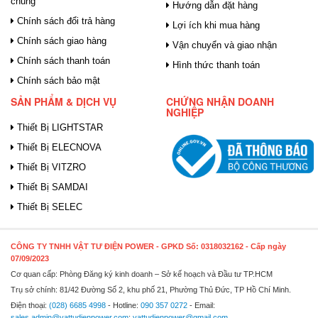
chung
Hướng dẫn đặt hàng
Chính sách đổi trả hàng
Lợi ích khi mua hàng
Chính sách giao hàng
Vận chuyển và giao nhận
Chính sách thanh toán
Hình thức thanh toán
Chính sách bảo mật
SẢN PHẨM & DỊCH VỤ
CHỨNG NHẬN DOANH
NGHIỆP
Thiết Bị LIGHTSTAR
Thiết Bị ELECNOVA
Thiết Bị VITZRO
Thiết Bị SAMDAI
Thiết Bị SELEC
CÔNG TY TNHH VẬT TƯ ĐIỆN POWER
- GPKD Số: 0318032162 - Cấp ngày
07/09/2023
Cơ quan cấp: Phòng Đăng ký kinh doanh – Sở kế hoạch và Đầu tư TP.HCM
Trụ sở chính: 81/42 Đường Số 2, khu phố 21, Phường Thủ Đức, TP Hồ Chí Minh.
Điện thoại:
(028) 6685 4998
- Hotline:
090 357 0272
- Email:
sales.admin@vattudienpower.com
;
vattudienpower@gmail.com