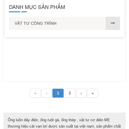
DANH MỤC SẢN PHẨM
VẬT TƯ CÔNG TRÌNH
«
‹
1
2
›
»
Ống luồn dây điện, ống ruột gà, ống thép , vật tư cơ điện ME
thương hiệu cát vạn lợi được sản xuất tại việt nam, sản phẩm chất