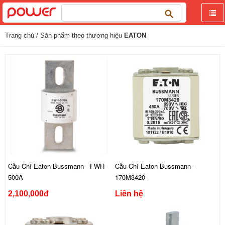
Tìm
kiếm
cho:
Trang chủ
/ Sản phẩm theo thương hiệu
EATON
Cầu Chì Eaton Bussmann - FWH-
Cầu Chì Eaton Bussmann -
500A
170M3420
2,100,000đ
Liên hệ