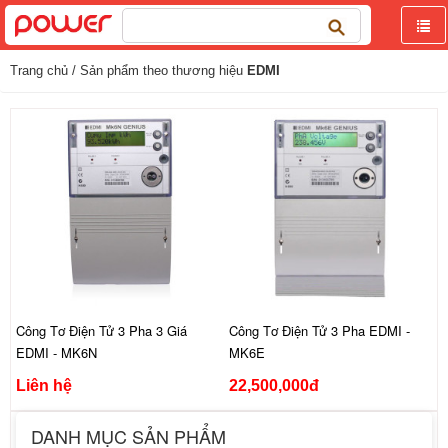
Tìm
kiếm
cho:
Trang chủ
/ Sản phẩm theo thương hiệu
EDMI
Công Tơ Điện Tử 3 Pha 3 Giá
Công Tơ Điện Tử 3 Pha EDMI -
EDMI - MK6N
MK6E
Liên hệ
22,500,000đ
DANH MỤC SẢN PHẨM