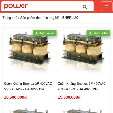
Tìm
kiếm
cho:
Trang chủ
/ Sản phẩm theo thương hiệu
ENERLUX
BestSeller
BestSeller
Cuộn Kháng Enerlux 3P 400VAC
Cuộn Kháng Enerlux 3P 400VAC
50Kvar 14% - RA.4050.134
25Kvar 14% - RA.4025.134
20,500,000đ
15,300,000đ