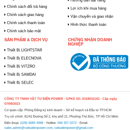
Hướng dẫn đặt hàng
Chính sách đổi trả hàng
Lợi ích khi mua hàng
Chính sách giao hàng
Vận chuyển và giao nhận
Chính sách thanh toán
Hình thức thanh toán
Chính sách bảo mật
SẢN PHẨM & DỊCH VỤ
CHỨNG NHẬN DOANH
NGHIỆP
Thiết Bị LIGHTSTAR
Thiết Bị ELECNOVA
Thiết Bị VITZRO
Thiết Bị SAMDAI
Thiết Bị SELEC
CÔNG TY TNHH VẬT TƯ ĐIỆN POWER
- GPKD Số: 0318032162 - Cấp ngày
07/09/2023
Cơ quan cấp: Phòng Đăng ký kinh doanh – Sở kế hoạch và Đầu tư TP.HCM
Trụ sở chính: 81/42 Đường Số 2, khu phố 21, Phường Thủ Đức, TP Hồ Chí Minh.
Điện thoại:
(028) 6685 4998
- Hotline:
090 357 0272
- Email:
sales.admin@vattudienpower.com
;
vattudienpower@gmail.com