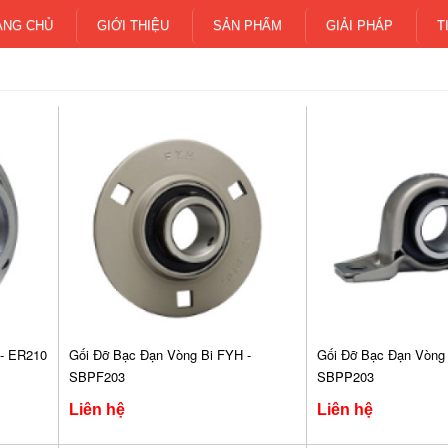
ANG CHỦ
GIỚI THIỆU
SẢN PHẨM
GIẢI PHÁP
T
 - ER210
Gối Đỡ Bạc Đạn Vòng Bi FYH -
Gối Đỡ Bạc Đạn Vòng 
SBPF203
SBPP203
Liên hệ
Liên hệ