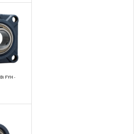
Bi FYH -