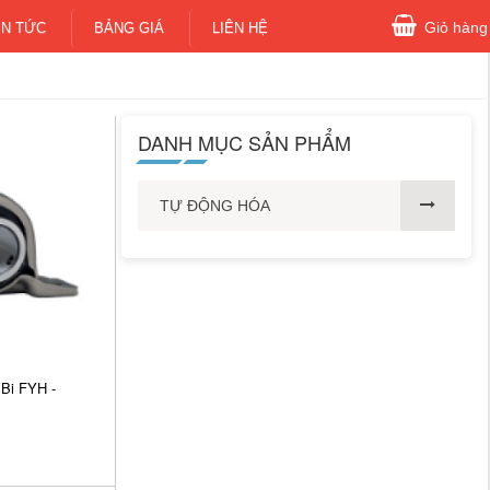
Giỏ hàng
IN TỨC
BẢNG GIÁ
LIÊN HỆ
DANH MỤC SẢN PHẨM
TỰ ĐỘNG HÓA
Bi FYH -