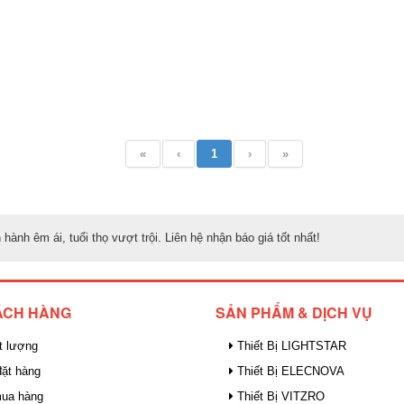
«
‹
1
›
»
nh êm ái, tuổi thọ vượt trội. Liên hệ nhận báo giá tốt nhất!
ÁCH HÀNG
SẢN PHẨM & DỊCH VỤ
t lượng
Thiết Bị LIGHTSTAR
ặt hàng
Thiết Bị ELECNOVA
mua hàng
Thiết Bị VITZRO