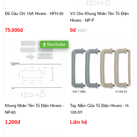
Đế Cầu Chì 15A Hivero - HFH-30
Vít Cho Khung Nhãn Tên Tủ Điện
Hivero - NP-P
75,000đ
0đ
400₫
BestSeller
Khung Nhãn Tên Tủ Điện Hivero -
Tay Nắm Cửa Tủ Điện Hivero - H-
NP-60
105-5Y
1,200đ
Liên hệ