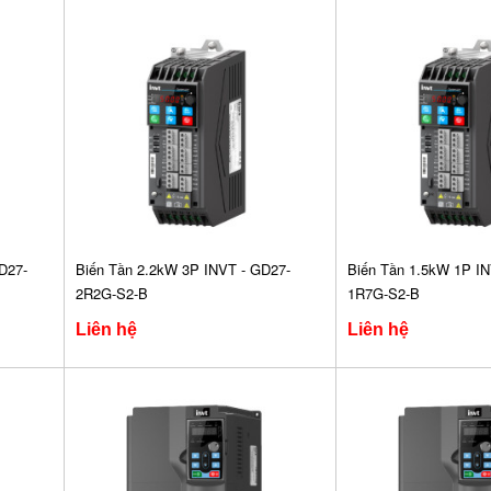
D27-
Biến Tần 2.2kW 3P INVT - GD27-
Biến Tần 1.5kW 1P IN
2R2G-S2-B
1R7G-S2-B
Liên hệ
Liên hệ