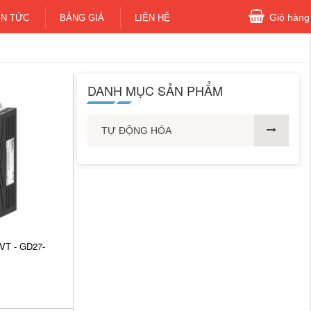
Giỏ hàng
IN TỨC
BẢNG GIÁ
LIÊN HỆ
DANH MỤC SẢN PHẨM
TỰ ĐỘNG HÓA
VT - GD27-