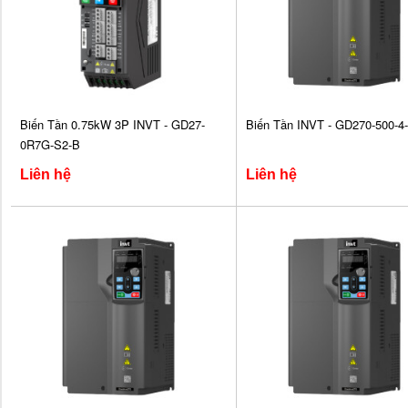
Biến Tần 0.75kW 3P INVT - GD27-
Biến Tần INVT - GD270-500-4
0R7G-S2-B
Liên hệ
Liên hệ