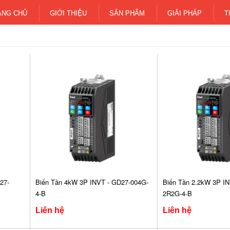
ANG CHỦ
GIỚI THIỆU
SẢN PHẨM
GIẢI PHÁP
T
27-
Biến Tần 4kW 3P INVT - GD27-004G-
Biến Tần 2.2kW 3P IN
4-B
2R2G-4-B
Liên hệ
Liên hệ