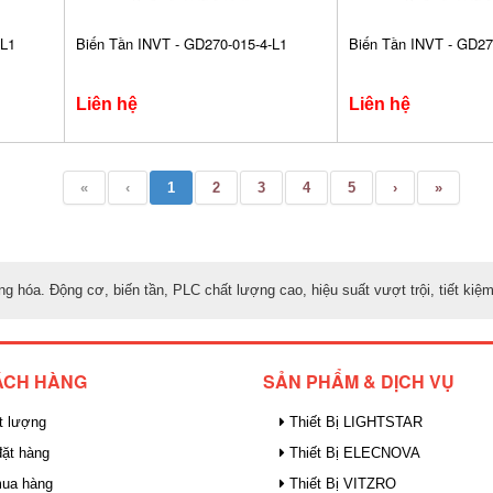
-L1
Biến Tần INVT - GD270-015-4-L1
Biến Tần INVT - GD27
Liên hệ
Liên hệ
«
‹
1
2
3
4
5
›
»
ng hóa. Động cơ, biến tần, PLC chất lượng cao, hiệu suất vượt trội, tiết ki
ÁCH HÀNG
SẢN PHẨM & DỊCH VỤ
t lượng
Thiết Bị LIGHTSTAR
ặt hàng
Thiết Bị ELECNOVA
mua hàng
Thiết Bị VITZRO