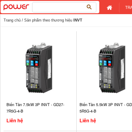
Tìm
TR
kiếm
cho:
Trang chủ
/ Sản phẩm theo thương hiệu
INVT
Biến Tần 7.5kW 3P INVT - GD27-
Biến Tần 5.5kW 3P INVT - GD
7R5G-4-B
5R5G-4-B
Liên hệ
Liên hệ