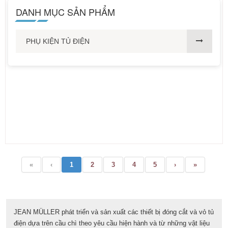
DANH MỤC SẢN PHẨM
PHỤ KIỆN TỦ ĐIỆN
«
‹
1
2
3
4
5
›
»
JEAN MÜLLER phát triển và sản xuất các thiết bị đóng cắt và vỏ tủ
điện dựa trên cầu chì theo yêu cầu hiện hành và từ những vật liệu