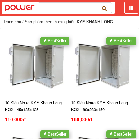
Tìm
kiếm
cho:
Trang chủ
/ Sản phẩm theo thương hiệu
KYE KHANH LONG
BestSeller
BestSeller
Tủ Điện Nhựa KYE Khanh Long -
Tủ Điện Nhựa KYE Khanh Long -
KQX-145x185x125
KQX-180x280x150
110,000đ
160,000đ
BestSeller
BestSeller