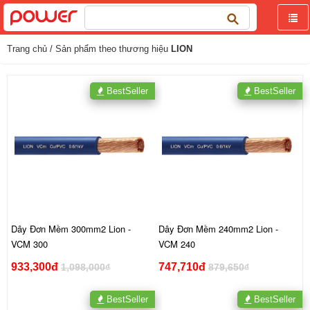
Tìm
kiếm
cho:
Trang chủ
/ Sản phẩm theo thương hiệu
LION
BestSeller
BestSeller
Dây Đơn Mềm 300mm2 Lion -
Dây Đơn Mềm 240mm2 Lion -
VCM 300
VCM 240
933,300đ
747,710đ
1,098,000₫
879,650₫
BestSeller
BestSeller