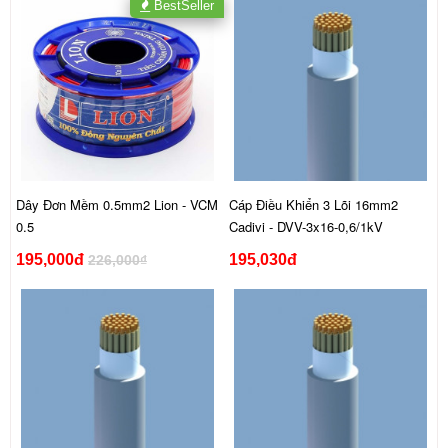
BestSeller
Dây Đơn Mềm 0.5mm2 Lion - VCM
Cáp Điều Khiển 3 Lõi 16mm2
0.5
Cadivi - DVV-3x16-0,6/1kV
195,000đ
195,030đ
226,000₫