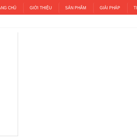
ANG CHỦ
GIỚI THIỆU
SẢN PHẨM
GIẢI PHÁP
T