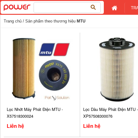
Tìm
TR
kiếm
cho:
Trang chủ
/ Sản phẩm theo thương hiệu
MTU
Lọc Nhớt Máy Phát Điện MTU -
Lọc Dầu Máy Phát Điện MTU -
X57518300024
XP57508300076
Liên hệ
Liên hệ