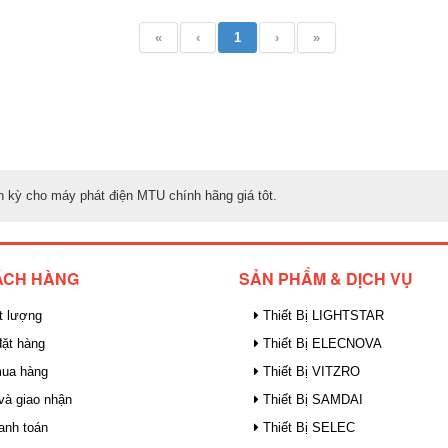
«
‹
1
›
»
h kỳ cho máy phát điện MTU chính hãng giá tôt.
ÁCH HÀNG
SẢN PHẨM & DỊCH VỤ
t lượng
Thiết Bị LIGHTSTAR
ặt hàng
Thiết Bị ELECNOVA
mua hàng
Thiết Bị VITZRO
và giao nhận
Thiết Bị SAMDAI
anh toán
Thiết Bị SELEC