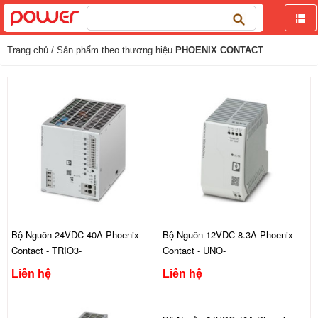
Tìm
kiếm
cho:
Trang chủ
/ Sản phẩm theo thương hiệu
PHOENIX CONTACT
Bộ Nguồn 24VDC 40A Phoenix
Bộ Nguồn 12VDC 8.3A Phoenix
Contact - TRIO3-
Contact - UNO-
PS/3AC/24DC/40/8C/IOL
PS/1AC/12DC/100W
Liên hệ
Liên hệ