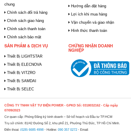
chung
Hướng dẫn đặt hàng
Chính sách đổi trả hàng
Lợi ích khi mua hàng
Chính sách giao hàng
Vận chuyển và giao nhận
Chính sách thanh toán
Hình thức thanh toán
Chính sách bảo mật
SẢN PHẨM & DỊCH VỤ
CHỨNG NHẬN DOANH
NGHIỆP
Thiết Bị LIGHTSTAR
Thiết Bị ELECNOVA
Thiết Bị VITZRO
Thiết Bị SAMDAI
Thiết Bị SELEC
CÔNG TY TNHH VẬT TƯ ĐIỆN POWER
- GPKD Số: 0318032162 - Cấp ngày
07/09/2023
Cơ quan cấp: Phòng Đăng ký kinh doanh – Sở kế hoạch và Đầu tư TP.HCM
Trụ sở chính: 81/42 Đường Số 2, khu phố 21, Phường Thủ Đức, TP Hồ Chí Minh.
Điện thoại:
(028) 6685 4998
- Hotline:
090 357 0272
- Email: