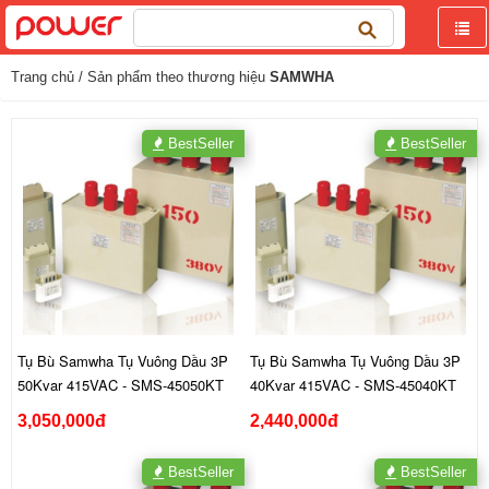
Tìm
kiếm
cho:
Trang chủ
/ Sản phẩm theo thương hiệu
SAMWHA
BestSeller
BestSeller
Tụ Bù Samwha Tụ Vuông Dầu 3P
Tụ Bù Samwha Tụ Vuông Dầu 3P
50Kvar 415VAC - SMS-45050KT
40Kvar 415VAC - SMS-45040KT
3,050,000đ
2,440,000đ
BestSeller
BestSeller