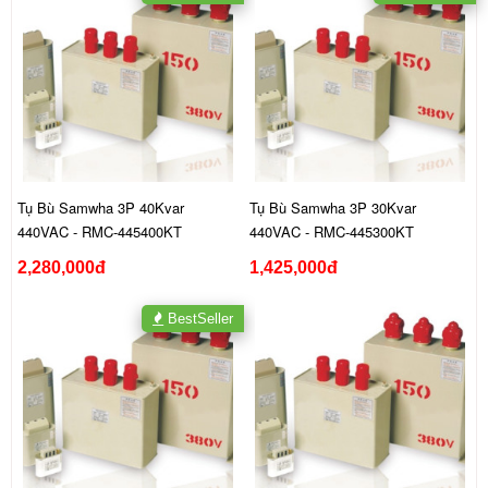
Tụ Bù Samwha 3P 40Kvar
Tụ Bù Samwha 3P 30Kvar
440VAC - RMC-445400KT
440VAC - RMC-445300KT
2,280,000đ
1,425,000đ
BestSeller