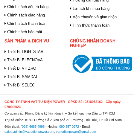
Hướng dẫn đặt hàng
Chính sách đổi trả hàng
Lợi ích khi mua hàng
Chính sách giao hàng
Vận chuyển và giao nhận
Chính sách thanh toán
Hình thức thanh toán
Chính sách bảo mật
SẢN PHẨM & DỊCH VỤ
CHỨNG NHẬN DOANH
NGHIỆP
Thiết Bị LIGHTSTAR
Thiết Bị ELECNOVA
Thiết Bị VITZRO
Thiết Bị SAMDAI
Thiết Bị SELEC
CÔNG TY TNHH VẬT TƯ ĐIỆN POWER
- GPKD Số: 0318032162 - Cấp ngày
07/09/2023
Cơ quan cấp: Phòng Đăng ký kinh doanh – Sở kế hoạch và Đầu tư TP.HCM
Trụ sở chính: 81/42 Đường Số 2, khu phố 21, Phường Thủ Đức, TP Hồ Chí Minh.
Điện thoại:
(028) 6685 4998
- Hotline:
090 357 0272
- Email:
sales.admin@vattudienpower.com
;
vattudienpower@gmail.com