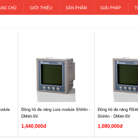
ANG CHỦ
GIỚI THIỆU
SẢN PHẨM
GIẢI PHÁP
T
odule
Đồng hồ đa năng Lora module Shihlin -
Đồng hồ đa năng RS4
DM40-SV
Shihlin - DM40-SV
1,440,000đ
1,080,000đ