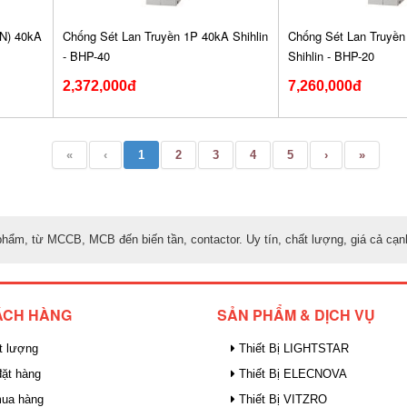
N) 40kA
Chống Sét Lan Truyền 1P 40kA Shihlin
Chống Sét Lan Truyề
- BHP-40
Shihlin - BHP-20
2,372,000đ
7,260,000đ
«
‹
1
2
3
4
5
›
»
hẩm, từ MCCB, MCB đến biến tần, contactor. Uy tín, chất lượng, giá cả cạnh
ÁCH HÀNG
SẢN PHẨM & DỊCH VỤ
t lượng
Thiết Bị LIGHTSTAR
ặt hàng
Thiết Bị ELECNOVA
mua hàng
Thiết Bị VITZRO