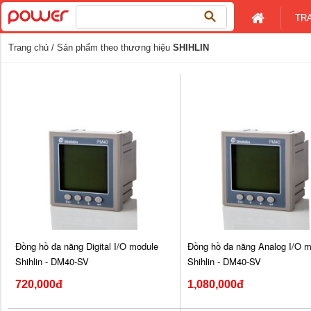
Tìm
TR
kiếm
cho:
Trang chủ
/ Sản phẩm theo thương hiệu
SHIHLIN
Đồng hồ đa năng Digital I/O module
Đồng hồ đa năng Analog I/O m
Shihlin - DM40-SV
Shihlin - DM40-SV
720,000đ
1,080,000đ