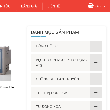
Giỏ hàng
IN TỨC
BẢNG GIÁ
LIÊN HỆ
DANH MỤC SẢN PHẨM
ĐỒNG HỒ ĐO
BỘ CHUYỂN NGUỐN TỰ ĐỘNG
ATS
CHỐNG SÉT LAN TRUYỀN
85 module
THIẾT BỊ ĐÓNG CẮT
TỰ ĐỘNG HÓA