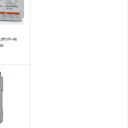
 2P(1P+N)
50