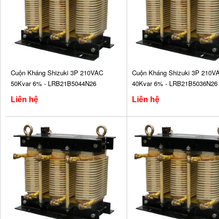
Cuộn Kháng Shizuki 3P 210VAC
Cuộn Kháng Shizuki 3P 210V
50Kvar 6% - LRB21B5044N26
40Kvar 6% - LRB21B5036N26
Liên hệ
Liên hệ