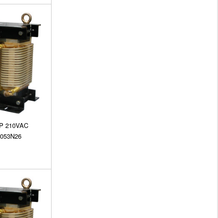
3P 210VAC
5053N26