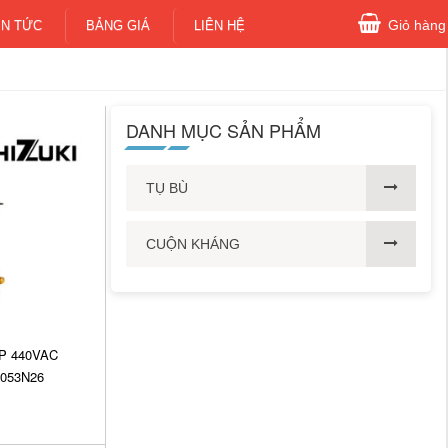
Giỏ hàng
IN TỨC
BẢNG GIÁ
LIÊN HỆ
DANH MỤC SẢN PHẨM
TỤ BÙ
CUỘN KHÁNG
3P 440VAC
5053N26