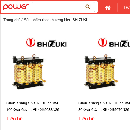
Tìm
TR
kiếm
cho:
Trang chủ
/ Sản phẩm theo thương hiệu
SHIZUKI
Cuộn Kháng Shizuki 3P 440VAC
Cuộn Kháng Shizuki 3P 440V
100Kvar 6% - LRB40B5088N26
80Kvar 6% - LRB40B5070N26
Liên hệ
Liên hệ