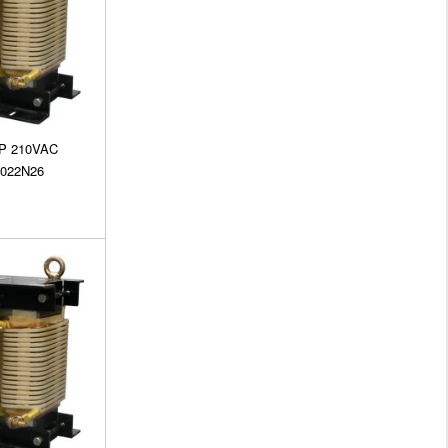
3P 210VAC
5022N26