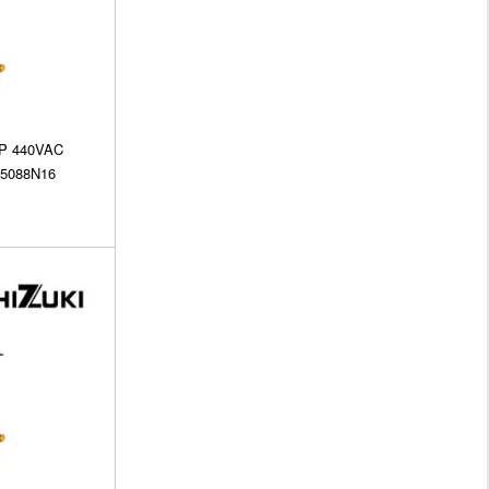
3P 440VAC
B5088N16