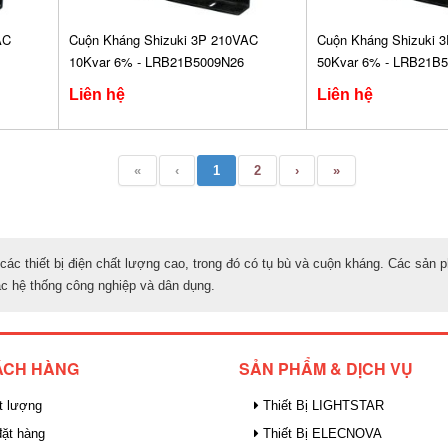
AC
Cuộn Kháng Shizuki 3P 210VAC
Cuộn Kháng Shizuki 
10Kvar 6% - LRB21B5009N26
50Kvar 6% - LRB21B
Liên hệ
Liên hệ
«
‹
1
2
›
»
các thiết bị điện chất lượng cao, trong đó có tụ bù và cuộn kháng. Các sản 
ác hệ thống công nghiệp và dân dụng.
ÁCH HÀNG
SẢN PHẨM & DỊCH VỤ
t lượng
Thiết Bị LIGHTSTAR
ặt hàng
Thiết Bị ELECNOVA