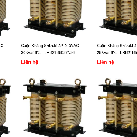
AC
Cuộn Kháng Shizuki 3P 210VAC
Cuộn Kháng Shizuki 
30Kvar 6% - LRB21B5027N26
25Kvar 6% - LRB21B
Liên hệ
Liên hệ