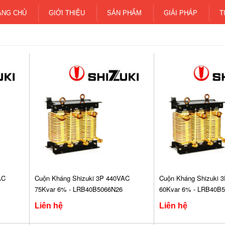
ANG CHỦ
GIỚI THIỆU
SẢN PHẨM
GIẢI PHÁP
T
AC
Cuộn Kháng Shizuki 3P 440VAC
Cuộn Kháng Shizuki 
75Kvar 6% - LRB40B5066N26
60Kvar 6% - LRB40B
Liên hệ
Liên hệ