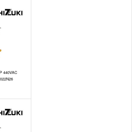
3P 440VAC
5022N26