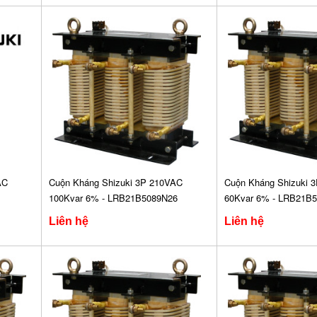
AC
Cuộn Kháng Shizuki 3P 210VAC
Cuộn Kháng Shizuki 
100Kvar 6% - LRB21B5089N26
60Kvar 6% - LRB21B
Liên hệ
Liên hệ