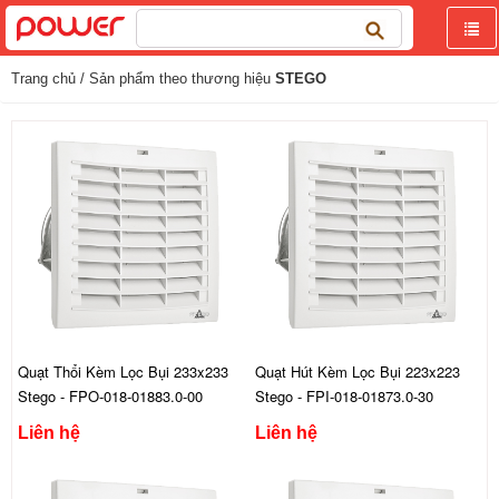
Tìm
kiếm
cho:
Trang chủ
/ Sản phẩm theo thương hiệu
STEGO
Quạt Thổi Kèm Lọc Bụi 233x233
Quạt Hút Kèm Lọc Bụi 223x223
Stego - FPO-018-01883.0-00
Stego - FPI-018-01873.0-30
Liên hệ
Liên hệ