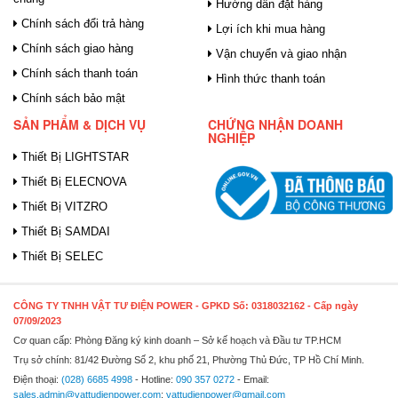
Hướng dẫn đặt hàng
Chính sách đổi trả hàng
Lợi ích khi mua hàng
Chính sách giao hàng
Vận chuyển và giao nhận
Chính sách thanh toán
Hình thức thanh toán
Chính sách bảo mật
SẢN PHẨM & DỊCH VỤ
CHỨNG NHẬN DOANH
NGHIỆP
Thiết Bị LIGHTSTAR
Thiết Bị ELECNOVA
Thiết Bị VITZRO
Thiết Bị SAMDAI
Thiết Bị SELEC
CÔNG TY TNHH VẬT TƯ ĐIỆN POWER
- GPKD Số: 0318032162 - Cấp ngày
07/09/2023
Cơ quan cấp: Phòng Đăng ký kinh doanh – Sở kế hoạch và Đầu tư TP.HCM
Trụ sở chính: 81/42 Đường Số 2, khu phố 21, Phường Thủ Đức, TP Hồ Chí Minh.
Điện thoại:
(028) 6685 4998
- Hotline:
090 357 0272
- Email:
sales.admin@vattudienpower.com
;
vattudienpower@gmail.com