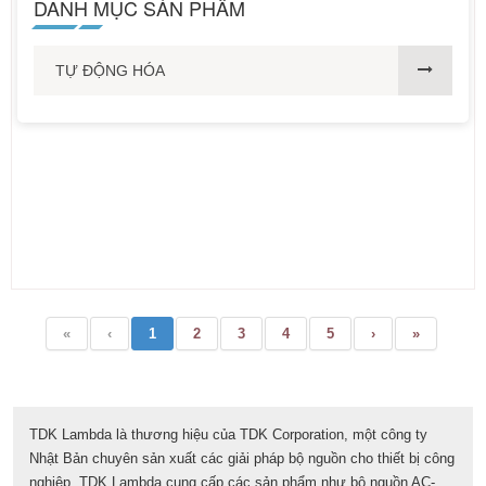
DANH MỤC SẢN PHẨM
TỰ ĐỘNG HÓA
«
‹
1
2
3
4
5
›
»
TDK Lambda là thương hiệu của TDK Corporation, một công ty
Nhật Bản chuyên sản xuất các giải pháp bộ nguồn cho thiết bị công
nghiệp. TDK Lambda cung cấp các sản phẩm như bộ nguồn AC-