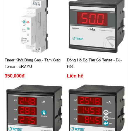
Timer Khởi Động Sao - Tam Giác
Đồng Hồ Đo Tần Số Tense - DJ-
Tense - ERV-YU
F96
350,000đ
Liên hệ