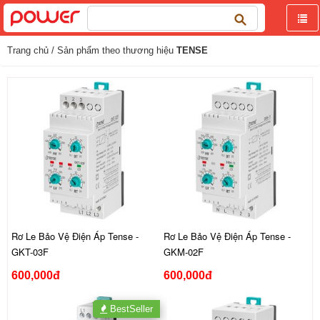
Tìm
kiếm
cho:
Trang chủ
/ Sản phẩm theo thương hiệu
TENSE
Rơ Le Bảo Vệ Điện Áp Tense -
Rơ Le Bảo Vệ Điện Áp Tense -
GKT-03F
GKM-02F
600,000đ
600,000đ
BestSeller