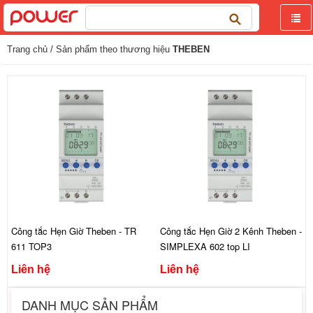
Tìm
kiếm
cho:
Trang chủ
/ Sản phẩm theo thương hiệu
THEBEN
Công tắc Hẹn Giờ Theben - TR
Công tắc Hẹn Giờ 2 Kênh Theben -
611 TOP3
SIMPLEXA 602 top LI
Liên hệ
Liên hệ
DANH MỤC SẢN PHẨM