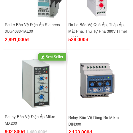
Rơ Le Bảo Vệ Điện Áp Siemens -
Rơ Le Bảo Vệ Quá Áp, Thấp Áp,
3UG4633-1AL30
Mất Pha, Thứ Tự Pha 380V Himel
- HXJ9380
2,891,000đ
529,000đ
BestSeller
Re lay Bảo Vệ Điện Áp Mikro -
Relay Bảo Vệ Dòng Rò Mikro -
MX200
DIN300
902,800đ
1,480,000₫
2,130,000đ