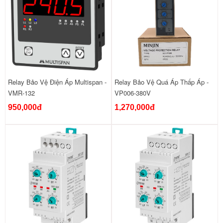
Relay Bảo Vệ Điện Áp Multispan -
Relay Bảo Vệ Quá Áp Thấp Áp -
VMR-132
VP006-380V
950,000đ
1,270,000đ