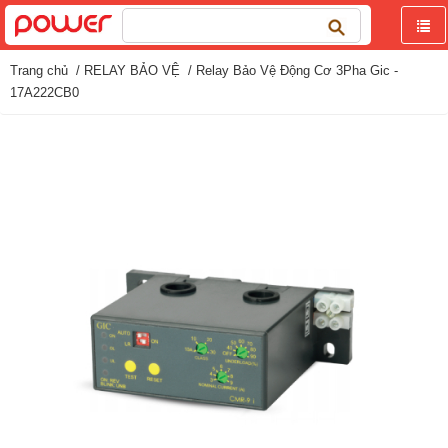
Tìm
kiếm
cho:
Trang chủ
/
RELAY BẢO VỆ
/ Relay Bảo Vệ Động Cơ 3Pha Gic -
17A222CB0