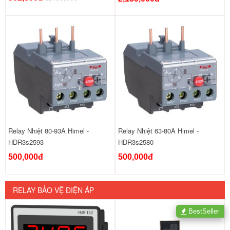
Relay Nhiệt 80-93A Himel -
Relay Nhiệt 63-80A Himel -
HDR3s2593
HDR3s2580
500,000đ
500,000đ
RELAY BẢO VỆ ĐIỆN ÁP
BestSeller