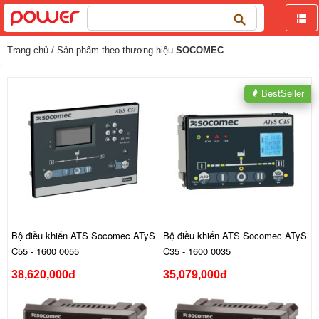
Tìm
kiếm
cho:
Trang chủ
/ Sản phẩm theo thương hiệu
SOCOMEC
BestSeller
Bộ điều khiển ATS Socomec ATyS
Bộ điều khiển ATS Socomec ATyS
C55 - 1600 0055
C35 - 1600 0035
38,620,000đ
35,079,000đ