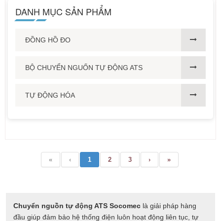
DANH MỤC SẢN PHẨM
ĐỒNG HỒ ĐO
BỘ CHUYỂN NGUỐN TỰ ĐỘNG ATS
TỰ ĐỘNG HÓA
«
‹
1
2
3
›
»
Chuyển nguồn tự động ATS Socomec
là giải pháp hàng
đầu giúp đảm bảo hệ thống điện luôn hoạt động liên tục, tự