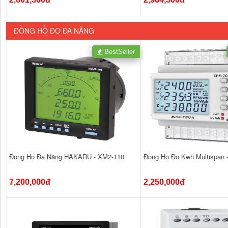
ĐỒNG HỒ ĐO ĐA NĂNG
BestSeller
Đồng Hồ Đa Năng HAKARU - XM2-110
Đồng Hồ Đo Kwh Multispan 
7,200,000đ
2,250,000đ