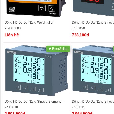
Đồng Hồ Đo Đa Năng Weidmuller -
Đồng Hồ Đo Đa Năng Sinova
2540850000
7KT0120
Liên hệ
738,100đ
BestSeller
Đồng Hồ Đo Đa Năng Sinova Siemens -
Đồng Hồ Đo Đa Năng Sinova
7KT0310
7KT0311
2,601,500đ
2,964,500đ