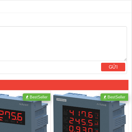
GỬI
BestSeller
BestSeller