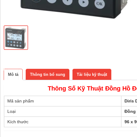
Mô tả
Thông tin bổ sung
Tài liệu kỹ thuật
Thông Số Kỹ Thuật Đồng Hồ Đo
Mã sản phẩm
Diris 
Loại
Đồng 
Kích thước
96 x 