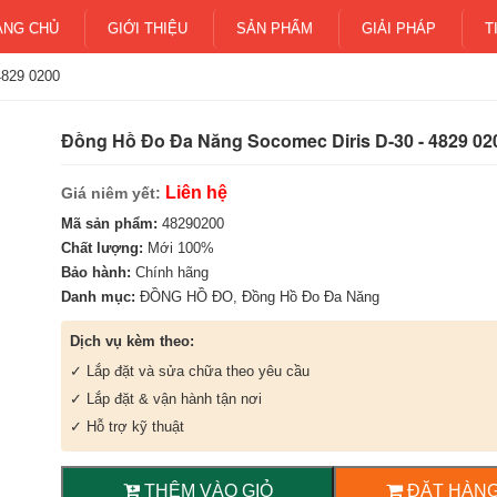
ANG CHỦ
GIỚI THIỆU
SẢN PHẨM
GIẢI PHÁP
T
4829 0200
Đồng Hồ Đo Đa Năng Socomec Diris D-30 - 4829 02
Liên hệ
Giá niêm yết:
Mã sản phẩm:
48290200
Chất lượng:
Mới 100%
Bảo hành:
Chính hãng
Danh mục:
ĐỒNG HỒ ĐO
,
Đồng Hồ Đo Đa Năng
Dịch vụ kèm theo:
✓ Lắp đặt và sửa chữa theo yêu cầu
✓ Lắp đặt & vận hành tận nơi
✓ Hỗ trợ kỹ thuật
THÊM VÀO GIỎ
ĐẶT HÀNG