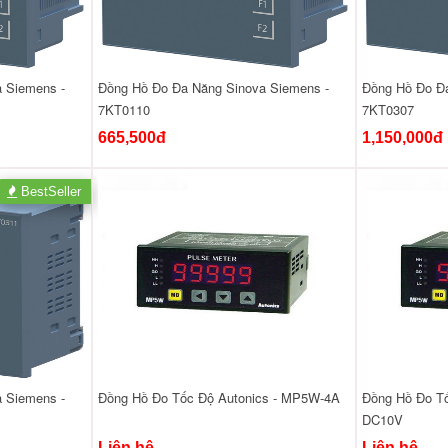
 Siemens -
Đồng Hồ Đo Đa Năng Sinova Siemens -
Đồng Hồ Đo Đa
7KT0110
7KT0307
665,500đ
1,150,000đ
BestSeller
 Siemens -
Đồng Hồ Đo Tốc Độ Autonics - MP5W-4A
Đồng Hồ Đo Tố
DC10V
Liên hệ
Liên hệ