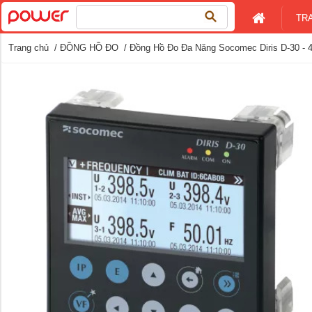
Tìm
TR
kiếm
cho:
Trang chủ
/
ĐỒNG HỒ ĐO
/ Đồng Hồ Đo Đa Năng Socomec Diris D-30 - 